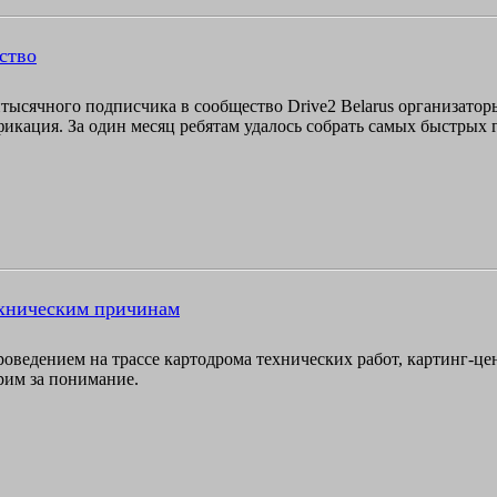
рство
тысячного подписчика в сообщество Drive2 Belarus организаторы
фикация. За один месяц ребятам удалось собрать самых быстрых 
ехническим причинам
проведением на трассе картодрома технических работ, картинг-ц
рим за понимание.